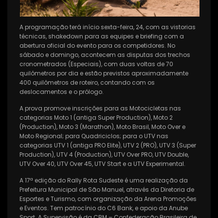
A programação terá início sexta-feira, 24, com as vistorias
técnicas, shakedown para as equipes e briefing com a
abertura oficial do evento para os competidores. No
sábado e domingo, acontecem as disputas dos trechos
cronometrados (Especiais), com duas voltas de 70
quilômetros por dia e estão previstos aproximadamente
400 quilômetros de roteiro, contando com os
deslocamentos e o prólogo.
A prova promove inscrições para as Motocicletas nas
categorias Moto 1 (antiga Super Production), Moto 2
(Production), Moto 3 (Marathon), Moto Brasil, Moto Over e
Moto Regional; para Quadriciclos; para o UTV nas
categorias UTV 1 (antiga PRO Elite), UTV 2 (PRO), UTV 3 (Super
Production), UTV 4 (Production), UTV Over PRO, UTV Double,
UTV Over 40, UTV Over 45, UTV Start e a UTV Experimental.
A 17ª edição do Rally Rota Sudeste é uma realização da
Prefeitura Municipal de São Manuel, através da Diretoria de
Esportes e Turismo, com organização da Arena Promoções
e Eventos. Tem patrocínio do C6 Bank, e apoio da Anube
Sport. A Supervisão é da CBM – Confederação Brasileira de